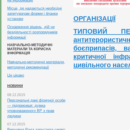
на інформацію
Місце, де надаються необхідні
запитувачам форми і бланки
ОРГАНІЗАЦІЇ
установи
Оскарження рішень, дій чи
ТИПОВИЙ ПЕР
бездіяльності розпорядників
інформації
антитерорист
НАВЧАЛЬНО-МЕТОДИЧНІ
боєприпасів, в
МАТЕРІАЛИ ТА КОРИСНА
ІНФОРМАЦІЯ
критичної інф
Навчально-методичні матеріали,
цивільного насе
методичні рекомендації
Це цікаво
НОВИНИ
08.12.2015
Персональні дані фізичної особи
— підприємця: думка
уповноваженого ВР з прав
людини
07.12.2015
Верховна Рада запустила сервіс