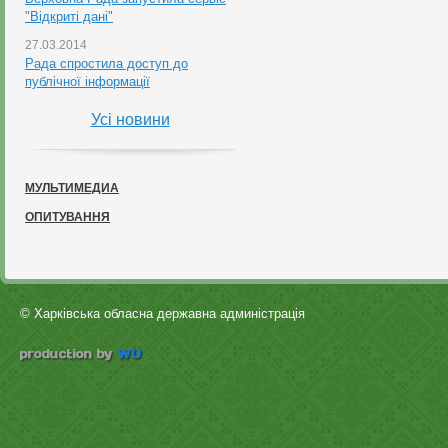
"Відкриті дані"
27.03.2014
Рада спростила доступ до
публічної інформації
Усі новини
МУЛЬТИМЕДИА
ОПИТУВАННЯ
© Харківська обласна державна админістрація