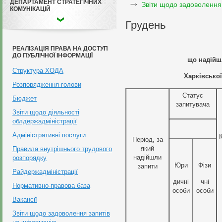
ДЕПАРТАМЕНТ СТРАТЕГІЧНИХ
Звіти щодо задоволення
КОМУНІКАЦІЙ
Грудень
РЕАЛІЗАЦІЯ ПРАВА НА ДОСТУП
ДО ПУБЛІЧНОЇ ІНФОРМАЦІЇ
що надійш
Структура ХОДА
Харківської
Розпорядження голови
Статус
Бюджет
запитувача
Звіти щодо діяльності
облдержадміністрації
Адміністративні послуги
Період, за
який
Правила внутрішнього трудового
надійшли
розпорядку
Юри
Фізи
запити
Райдержадміністрації
дичні
чні
Нормативно-правова база
особи
особи
Вакансії
Звіти щодо задоволення запитів