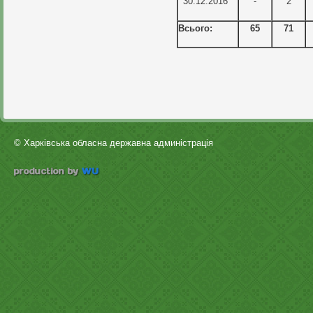
30.12.2016
-
2
Всього:
65
71
© Харківська обласна державна админістрація