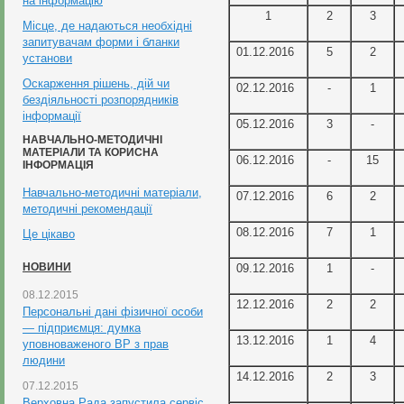
на інформацію
1
2
3
Місце, де надаються необхідні
запитувачам форми і бланки
01.12.2016
5
2
установи
Оскарження рішень, дій чи
02.12.2016
-
1
бездіяльності розпорядників
інформації
05.12.2016
3
-
НАВЧАЛЬНО-МЕТОДИЧНІ
МАТЕРІАЛИ ТА КОРИСНА
06.12.2016
-
15
ІНФОРМАЦІЯ
Навчально-методичні матеріали,
07.12.2016
6
2
методичні рекомендації
08.12.2016
7
1
Це цікаво
НОВИНИ
09.12.2016
1
-
08.12.2015
12.12.2016
2
2
Персональні дані фізичної особи
— підприємця: думка
13.12.2016
1
4
уповноваженого ВР з прав
людини
14.12.2016
2
3
07.12.2015
Верховна Рада запустила сервіс