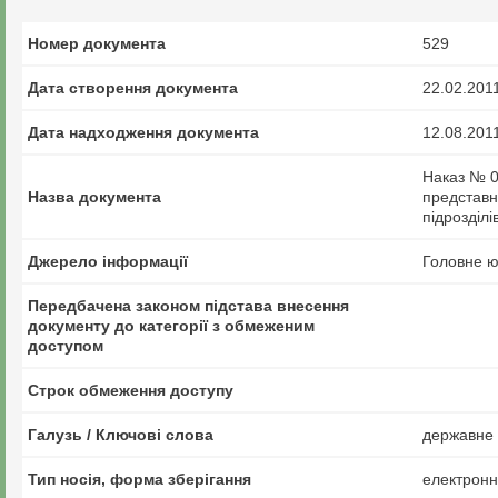
Номер документа
529
Дата створення документа
22.02.201
Дата надходження документа
12.08.201
Наказ № 0
Назва документа
представни
підрозділі
Джерело інформації
Головне ю
Передбачена законом підстава внесення
документу до категорії з обмеженим
доступом
Строк обмеження доступу
Галузь / Ключові слова
державне 
Тип носія, форма зберігання
електрон