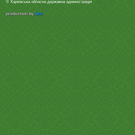
© Харківська обласна державна админістрація