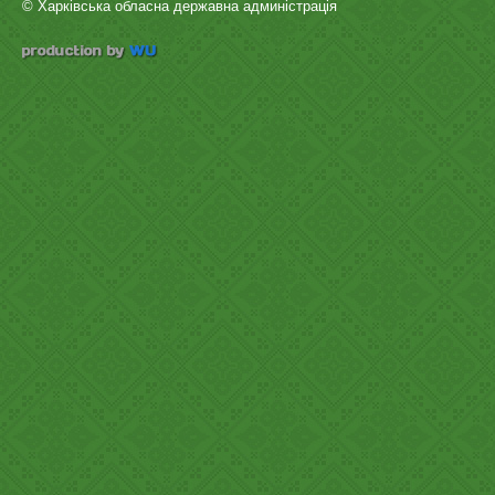
© Харківська обласна державна админістрація