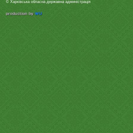
© Харківська обласна державна админістрація