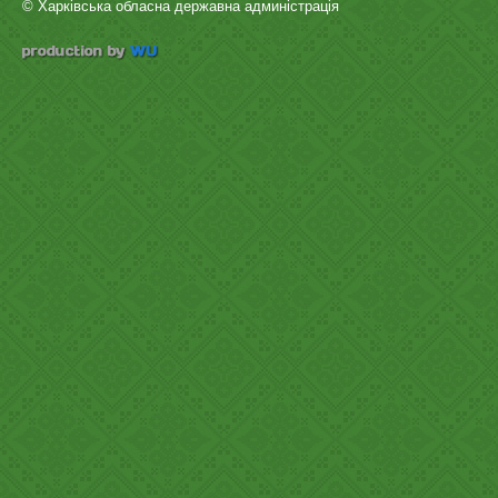
© Харківська обласна державна админістрація