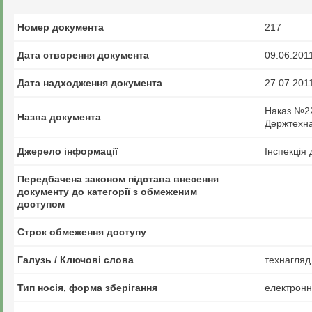
Номер документа
217
Дата створення документа
09.06.201
Дата надходження документа
27.07.201
Наказ №22
Назва документа
Держтехнаг
Джерело інформації
Інспекція
Передбачена законом підстава внесення
документу до категорії з обмеженим
доступом
Строк обмеження доступу
Галузь / Ключові слова
технагляд 
Тип носія, форма зберігання
електрон