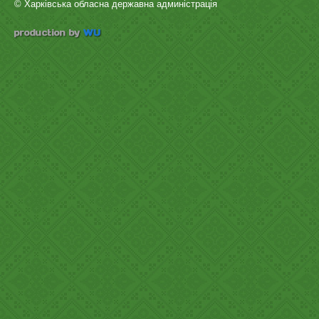
© Харківська обласна державна админістрація