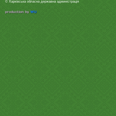
© Харківська обласна державна админістрація