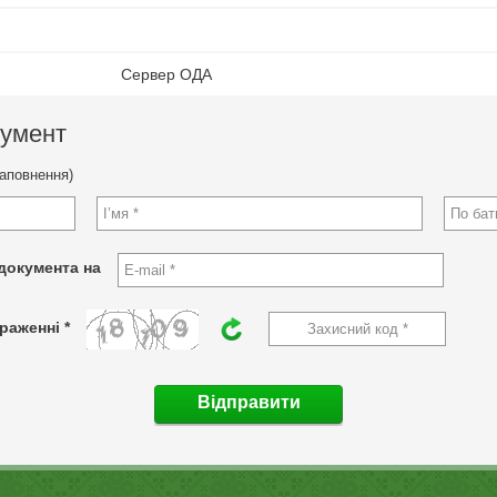
Сервер ОДА
кумент
заповнення)
документа на
раженні *