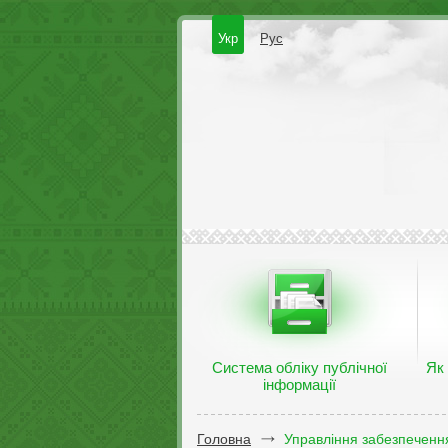
Укр
Рус
Система обліку публічної
Як
інформації
Головна
Управління забезпечення