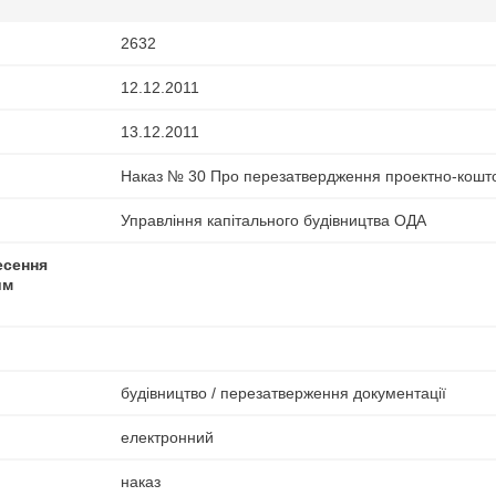
2632
12.12.2011
13.12.2011
Наказ № 30 Про перезатвердження проектно-кошто
Управління капітального будівництва ОДА
есення
им
будівництво / перезатверження документації
електронний
наказ