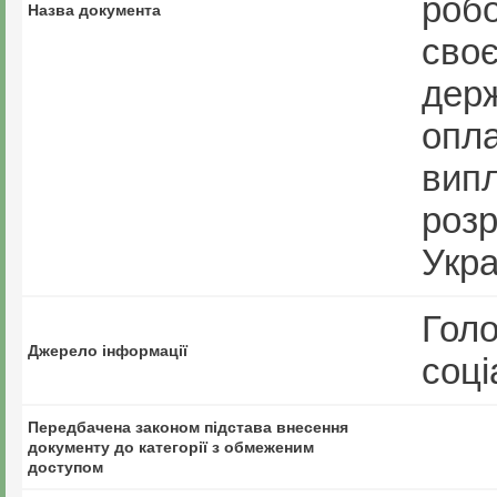
роб
Назва документа
своє
держ
опла
випл
роз
Укра
Голо
Джерело інформації
соці
Передбачена законом підстава внесення
документу до категорії з обмеженим
доступом