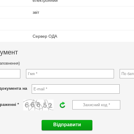
електронний
звіт
Сервер ОДА
кумент
заповнення)
документа на
раженні *