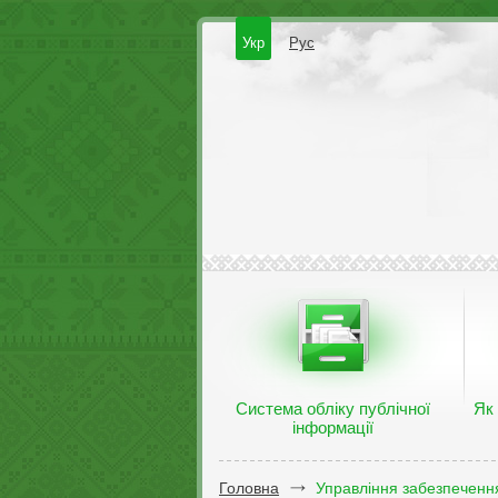
Укр
Рус
Система обліку публічної
Як
інформації
Головна
Управління забезпечення