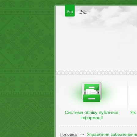
Укр
Рус
Система обліку публічної
Як
інформації
Головна
Управління забезпечення