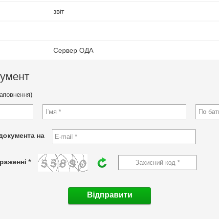
звіт
Сервер ОДА
кумент
заповнення)
документа на
раженні *