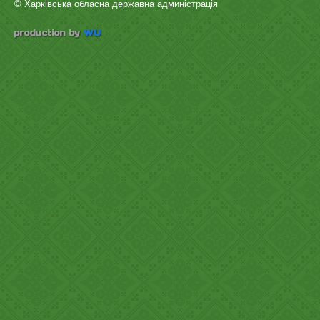
© Харківська обласна державна админістрація