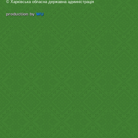
© Харківська обласна державна админістрація