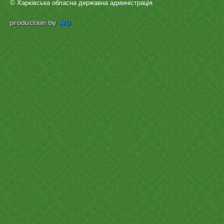
© Харківська обласна державна админістрація