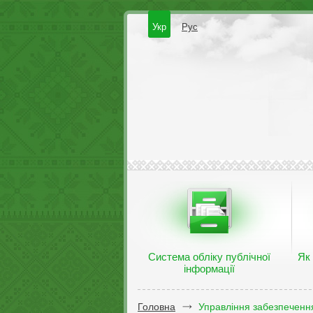
Укр
Рус
Система обліку публічної
Як
інформації
Головна
Управління забезпечення