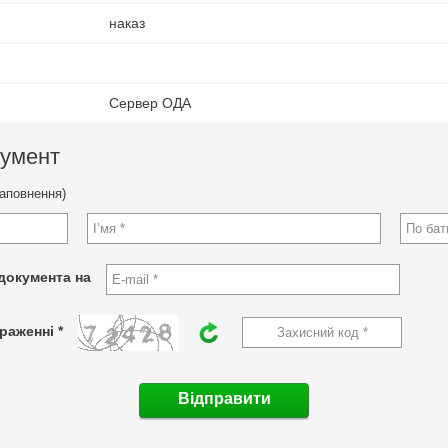
наказ
Сервер ОДА
кумент
заповнення)
документа на
раженні *