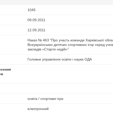
1045
09.09.2011
12.09.2011
Наказ № 463 "Про участь команди Харківської облас
Всеукраїнських дитячих спортивних ігор серед учні
закладів «Старти надій»"
Головне управління освіти і науки ОДА
есення
им
освіта / спортивні ігри
електронний