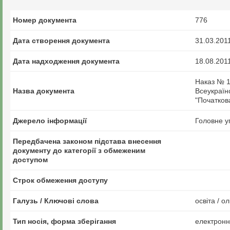
Номер документа
776
Дата створення документа
31.03.201
Дата надходження документа
18.08.201
Наказ № 19
Назва документа
Всеукраїнс
"Початкова
Джерело інформації
Головне у
Передбачена законом підстава внесення
документу до категорії з обмеженим
доступом
Строк обмеження доступу
Галузь / Ключові слова
освіта / о
Тип носія, форма зберігання
електрон