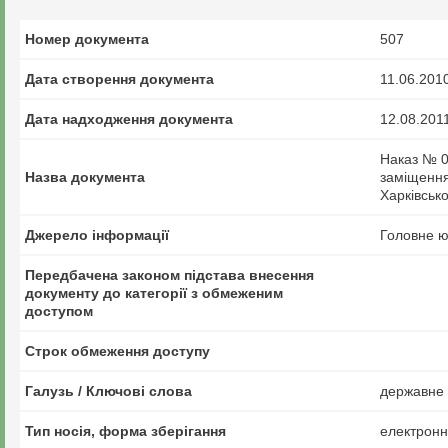
Номер документа
507
Дата створення документа
11.06.201
Дата надходження документа
12.08.201
Наказ № 0
Назва документа
заміщення
Харківсько
Джерело інформації
Головне ю
Передбачена законом підстава внесення
документу до категорії з обмеженим
доступом
Строк обмеження доступу
Галузь / Ключові слова
державне у
Тип носія, форма зберігання
електрон