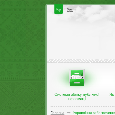
Укр
Рус
Система обліку публічної
Як
інформації
Головна
Управління забезпечення