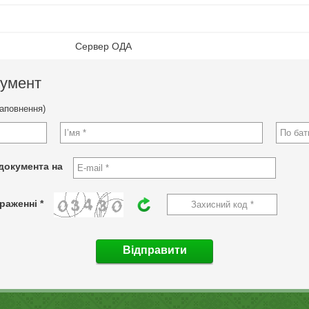
Сервер ОДА
кумент
заповнення)
документа на
раженні *