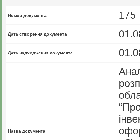
175
Номер документа
01.0
Дата створення документа
01.0
Дата надходження документа
Анал
розп
обла
“Про
інве
офор
Назва документа