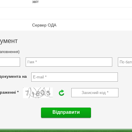
звіт
Сервер ОДА
кумент
заповнення)
документа на
раженні *