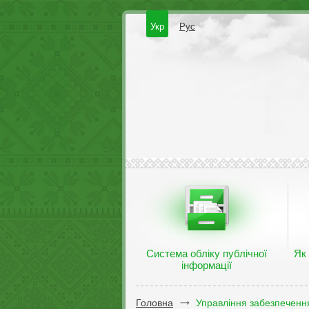
Укр
Рус
Система обліку публічної
Як
інформації
Головна
Управління забезпечення