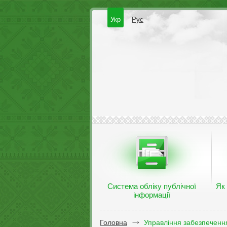
Укр
Рус
Система обліку публічної
Як
інформації
Головна
Управління забезпечення