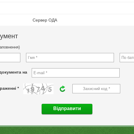
Сервер ОДА
кумент
заповнення)
документа на
раженні *