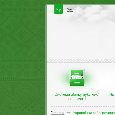
Укр
Рус
Система обліку публічної
Як
інформації
Головна
Управління забезпечення