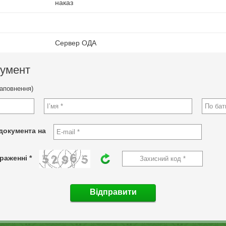
наказ
Сервер ОДА
кумент
заповнення)
документа на
раженні *