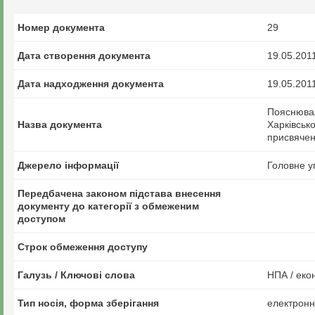
Номер документа
29
Дата створення документа
19.05.201
Дата надходження документа
19.05.201
Пояснювал
Назва документа
Харківсько
присвячен
Джерело інформації
Головне у
Передбачена законом підстава внесення
документу до категорії з обмеженим
доступом
Строк обмеження доступу
Галузь / Ключові слова
НПА / еко
Тип носія, форма зберігання
електрон