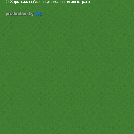
© Харківська обласна державна админістрація