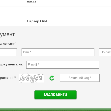
наказ
Сервер ОДА
кумент
заповнення)
документа на
раженні *