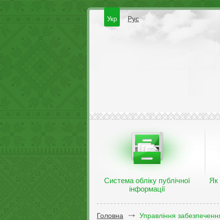
Укр
Рус
Система обліку публічної
Як
інформації
Головна
Управління забезпечення