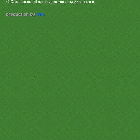
© Харківська обласна державна админістрація