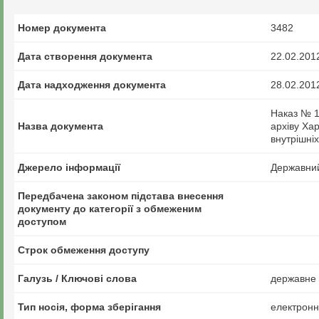
Номер документа
3482
Дата створення документа
22.02.201
Дата надходження документа
28.02.201
Наказ № 1
Назва документа
архіву Ха
внутрішніх
Джерело інформації
Державний 
Передбачена законом підстава внесення
документу до категорії з обмеженим
доступом
Строк обмеження доступу
Галузь / Ключові слова
державне 
Тип носія, форма зберігання
електрон