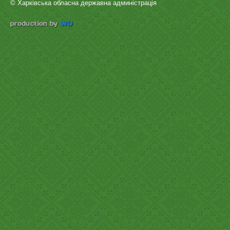
© Харківська обласна державна админістрація