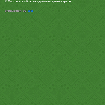
© Харківська обласна державна админістрація