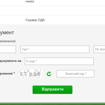
наказ
Сервер ОДА
кумент
заповнення)
документа на
раженні *