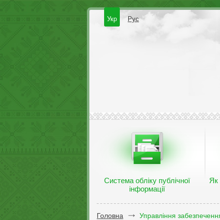
Укр
Рус
Система обліку публічної
Як
інформації
Головна
Управління забезпечення