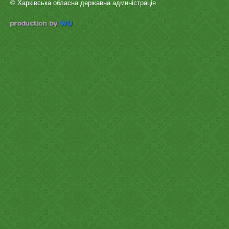
© Харківська обласна державна админістрація