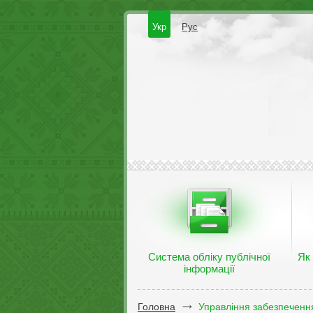
Укр
Рус
Система обліку публічної
Як
інформації
Головна
Управління забезпечення