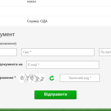
наказ
Сервер ОДА
кумент
заповнення)
документа на
раженні *