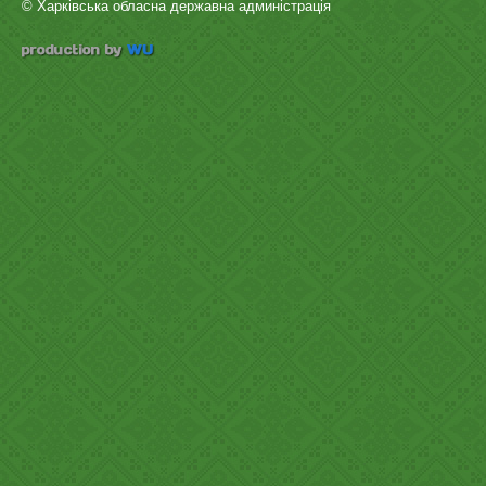
© Харківська обласна державна админістрація