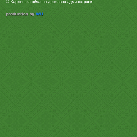
© Харківська обласна державна админістрація