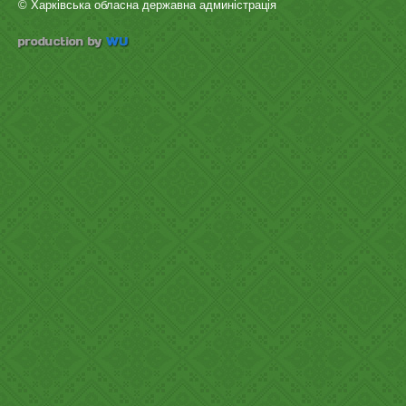
© Харківська обласна державна админістрація