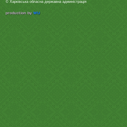
© Харківська обласна державна админістрація