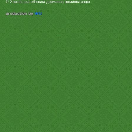
© Харківська обласна державна админістрація