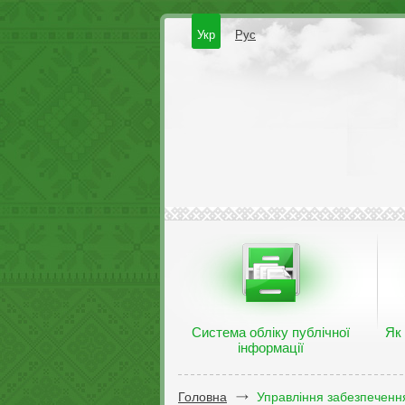
Укр
Рус
Система обліку публічної
Як
інформації
Головна
Управління забезпечення