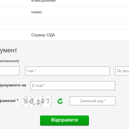
електронний
наказ
Сервер ОДА
кумент
заповнення)
документа на
раженні *