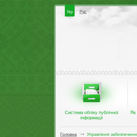
Укр
Рус
Система обліку публічної
Як
інформації
Головна
Управління забезпечення