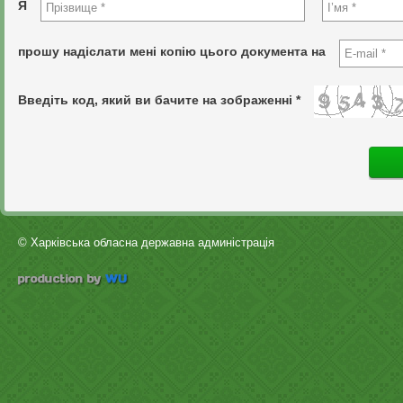
Я
прошу надіслати мені копію цього документа на
Введіть код, який ви бачите на зображенні *
© Харківська обласна державна админістрація