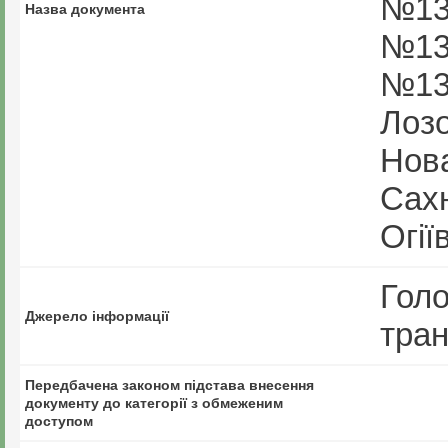
№138
Назва документа
№137
№137
Лоз
Нов
Сахн
Огії
Голо
Джерело інформації
тран
Передбачена законом підстава внесення
документу до категорії з обмеженим
доступом