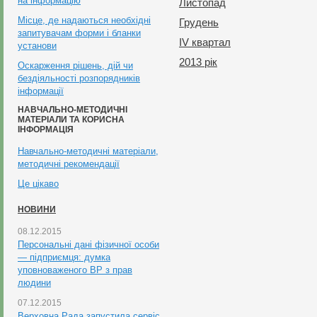
на інформацію
Листопад
Місце, де надаються необхідні
Грудень
запитувачам форми і бланки
ІV квартал
установи
2013 рік
Оскарження рішень, дій чи
бездіяльності розпорядників
інформації
НАВЧАЛЬНО-МЕТОДИЧНІ
МАТЕРІАЛИ ТА КОРИСНА
ІНФОРМАЦІЯ
Навчально-методичні матеріали,
методичні рекомендації
Це цікаво
НОВИНИ
08.12.2015
Персональні дані фізичної особи
— підприємця: думка
уповноваженого ВР з прав
людини
07.12.2015
Верховна Рада запустила сервіс