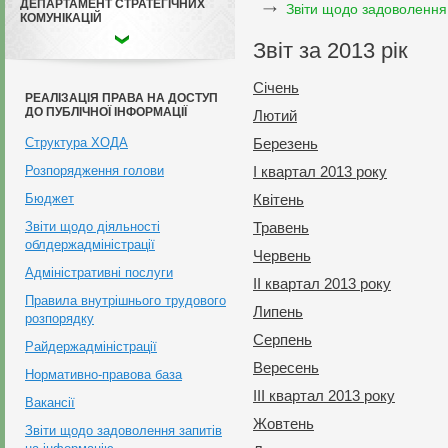
ДЕПАРТАМЕНТ СТРАТЕГІЧНИХ
Звіти щодо задоволення
КОМУНІКАЦІЙ
Звіт за 2013 рік
Січень
РЕАЛІЗАЦІЯ ПРАВА НА ДОСТУП
ДО ПУБЛІЧНОЇ ІНФОРМАЦІЇ
Лютий
Структура ХОДА
Березень
Розпорядження голови
І квартал 2013 року
Бюджет
Квітень
Звіти щодо діяльності
Травень
облдержадміністрації
Червень
Адміністративні послуги
ІІ квартал 2013 року
Правила внутрішнього трудового
Липень
розпорядку
Серпень
Райдержадміністрації
Вересень
Нормативно-правова база
ІІІ квартал 2013 року
Вакансії
Жовтень
Звіти щодо задоволення запитів