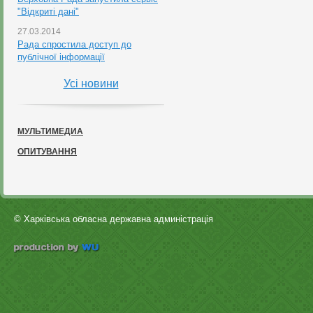
"Відкриті дані"
27.03.2014
Рада спростила доступ до
публічної інформації
Усі новини
МУЛЬТИМЕДИА
ОПИТУВАННЯ
© Харківська обласна державна админістрація